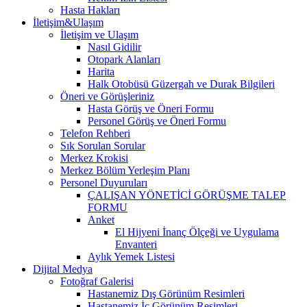
Hasta Hakları
İletişim&Ulaşım
İletişim ve Ulaşım
Nasıl Gidilir
Otopark Alanları
Harita
Halk Otobüsü Güzergah ve Durak Bilgileri
Öneri ve Görüşleriniz
Hasta Görüş ve Öneri Formu
Personel Görüş ve Öneri Formu
Telefon Rehberi
Sık Sorulan Sorular
Merkez Krokisi
Merkez Bölüm Yerleşim Planı
Personel Duyuruları
ÇALIŞAN YÖNETİCİ GÖRÜŞME TALEP
FORMU
Anket
El Hijyeni İnanç Ölçeği ve Uygulama
Envanteri
Aylık Yemek Listesi
Dijital Medya
Fotoğraf Galerisi
Hastanemiz Dış Görünüm Resimleri
Hastanemiz İç Görünüm Resimleri