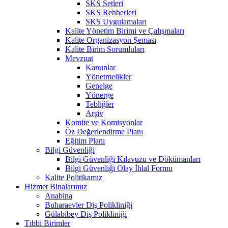
SKS Setleri
SKS Rehberleri
SKS Uygulamaları
Kalite Yönetim Birimi ve Çalışmaları
Kalite Organizasyon Şeması
Kalite Birim Sorumluları
Mevzuat
Kanunlar
Yönetmelikler
Genelge
Yönerge
Tebliğler
Arşiv
Komite ve Komisyonlar
Öz Değerlendirme Planı
Eğitim Planı
Bilgi Güvenliği
Bilgi Güvenliği Kılavuzu ve Dökümanları
Bilgi Güvenliği Olay İhlal Formu
Kalite Politikamız
Hizmet Binalarımız
Anabina
Buharaevler Diş Polikliniği
Gülabibey Diş Polikliniği
Tıbbi Birimler