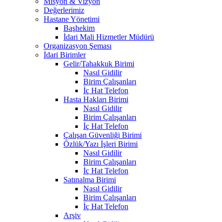
Misyon & Vizyon
Değerlerimiz
Hastane Yönetimi
Başhekim
İdari Mali Hizmetler Müdürü
Organizasyon Şeması
İdari Birimler
Gelir/Tahakkuk Birimi
Nasıl Gidilir
Birim Çalışanları
İç Hat Telefon
Hasta Hakları Birimi
Nasıl Gidilir
Birim Çalışanları
İç Hat Telefon
Çalışan Güvenliği Birimi
Özlük/Yazı İşleri Birimi
Nasıl Gidilir
Birim Çalışanları
İç Hat Telefon
Satınalma Birimi
Nasıl Gidilir
Birim Çalışanları
İç Hat Telefon
Arşiv