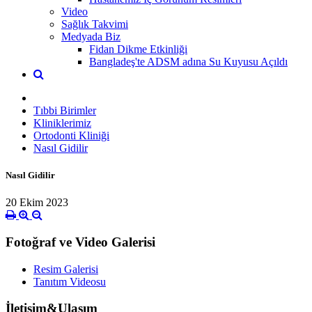
Video
Sağlık Takvimi
Medyada Biz
Fidan Dikme Etkinliği
Bangladeş'te ADSM adına Su Kuyusu Açıldı
Tıbbi Birimler
Kliniklerimiz
Ortodonti Kliniği
Nasıl Gidilir
Nasıl Gidilir
20 Ekim 2023
Fotoğraf ve Video Galerisi
Resim Galerisi
Tanıtım Videosu
İletişim&Ulaşım