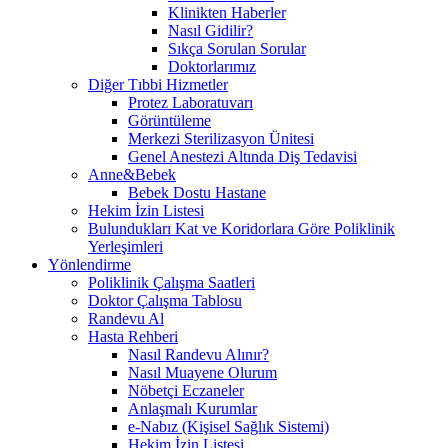
Klinikten Haberler
Nasıl Gidilir?
Sıkça Sorulan Sorular
Doktorlarımız
Diğer Tıbbi Hizmetler
Protez Laboratuvarı
Görüntüleme
Merkezi Sterilizasyon Ünitesi
Genel Anestezi Altında Diş Tedavisi
Anne&Bebek
Bebek Dostu Hastane
Hekim İzin Listesi
Bulundukları Kat ve Koridorlara Göre Poliklinik
Yerleşimleri
Yönlendirme
Poliklinik Çalışma Saatleri
Doktor Çalışma Tablosu
Randevu Al
Hasta Rehberi
Nasıl Randevu Alınır?
Nasıl Muayene Olurum
Nöbetçi Eczaneler
Anlaşmalı Kurumlar
e-Nabız (Kişisel Sağlık Sistemi)
Hekim İzin Listesi