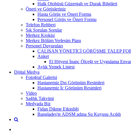
Halk Otobüsü Güzergah ve Durak Bilgileri
Öneri ve Görüşleriniz
Hasta Görüş ve Öneri Formu
Personel Görüş ve Öneri Formu
Telefon Rehberi
Sık Sorulan Sorular
Merkez Krokisi
Merkez Bölüm Yerleşim Planı
Personel Duyuruları
ÇALIŞAN YÖNETİCİ GÖRÜŞME TALEP F
Anket
El Hijyeni İnanç Ölçeği ve Uygulama Envan
Aylık Yemek Listesi
Dijital Medya
Fotoğraf Galerisi
Hastanemiz Dış Görünüm Resimleri
Hastanemiz İç Görünüm Resimleri
Video
Sağlık Takvimi
Medyada Biz
Fidan Dikme Etkinliği
Bangladeş'te ADSM adına Su Kuyusu Açıldı