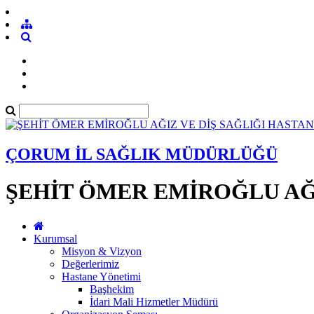
ÇORUM İL SAĞLIK MÜDÜRLÜĞÜ
ŞEHİT ÖMER EMİROĞLU AĞI
Kurumsal
Misyon & Vizyon
Değerlerimiz
Hastane Yönetimi
Başhekim
İdari Mali Hizmetler Müdürü