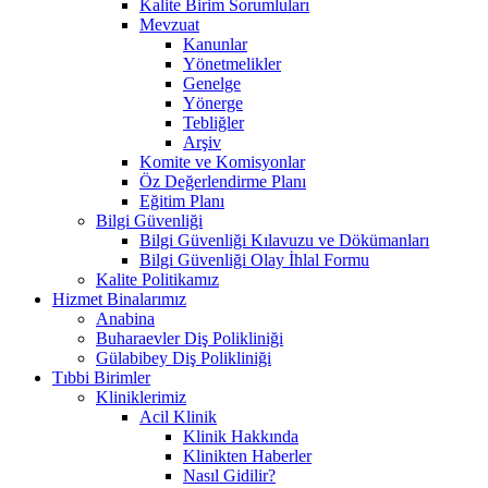
Kalite Birim Sorumluları
Mevzuat
Kanunlar
Yönetmelikler
Genelge
Yönerge
Tebliğler
Arşiv
Komite ve Komisyonlar
Öz Değerlendirme Planı
Eğitim Planı
Bilgi Güvenliği
Bilgi Güvenliği Kılavuzu ve Dökümanları
Bilgi Güvenliği Olay İhlal Formu
Kalite Politikamız
Hizmet Binalarımız
Anabina
Buharaevler Diş Polikliniği
Gülabibey Diş Polikliniği
Tıbbi Birimler
Kliniklerimiz
Acil Klinik
Klinik Hakkında
Klinikten Haberler
Nasıl Gidilir?