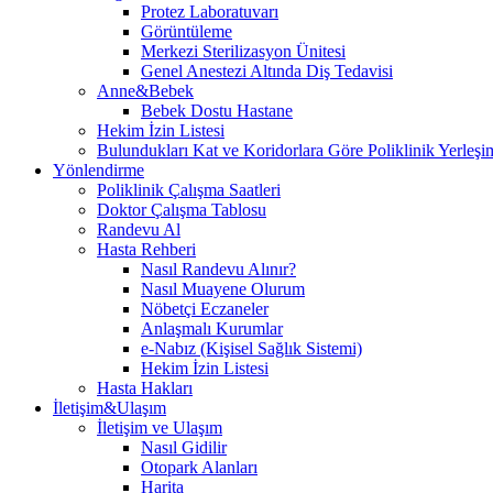
Protez Laboratuvarı
Görüntüleme
Merkezi Sterilizasyon Ünitesi
Genel Anestezi Altında Diş Tedavisi
Anne&Bebek
Bebek Dostu Hastane
Hekim İzin Listesi
Bulundukları Kat ve Koridorlara Göre Poliklinik Yerleşim
Yönlendirme
Poliklinik Çalışma Saatleri
Doktor Çalışma Tablosu
Randevu Al
Hasta Rehberi
Nasıl Randevu Alınır?
Nasıl Muayene Olurum
Nöbetçi Eczaneler
Anlaşmalı Kurumlar
e-Nabız (Kişisel Sağlık Sistemi)
Hekim İzin Listesi
Hasta Hakları
İletişim&Ulaşım
İletişim ve Ulaşım
Nasıl Gidilir
Otopark Alanları
Harita