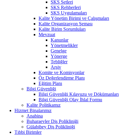
SKS Setleri
SKS Rehberleri
SKS Uygulamaları
Kalite Yönetim Birimi ve Çalışmaları
Kalite Organizasyon Şeması
Kalite Birim Sorumluları
Mevzuat
Kanunlar
Yönetmelikler
Genelge
Yönerge
Tebliğler
Arşiv
Komite ve Komisyonlar
Öz Değerlendirme Planı
Eğitim Planı
Bilgi Güvenliği
Bilgi Güvenliği Kılavuzu ve Dökümanları
Bilgi Güvenliği Olay İhlal Formu
Kalite Politikamız
Hizmet Binalarımız
Anabina
Buharaevler Diş Polikliniği
Gülabibey Diş Polikliniği
Tıbbi Birimler