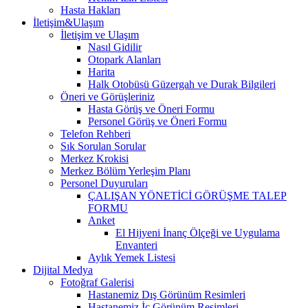
Hasta Hakları
İletişim&Ulaşım
İletişim ve Ulaşım
Nasıl Gidilir
Otopark Alanları
Harita
Halk Otobüsü Güzergah ve Durak Bilgileri
Öneri ve Görüşleriniz
Hasta Görüş ve Öneri Formu
Personel Görüş ve Öneri Formu
Telefon Rehberi
Sık Sorulan Sorular
Merkez Krokisi
Merkez Bölüm Yerleşim Planı
Personel Duyuruları
ÇALIŞAN YÖNETİCİ GÖRÜŞME TALEP
FORMU
Anket
El Hijyeni İnanç Ölçeği ve Uygulama
Envanteri
Aylık Yemek Listesi
Dijital Medya
Fotoğraf Galerisi
Hastanemiz Dış Görünüm Resimleri
Hastanemiz İç Görünüm Resimleri