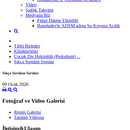
Video
Sağlık Takvimi
Medyada Biz
Fidan Dikme Etkinliği
Bangladeş'te ADSM adına Su Kuyusu Açıldı
Tıbbi Birimler
Kliniklerimiz
Çocuk Diş Hekimliği (Pedodonti) ...
Sıkça Sorulan Sorular
Sıkça Sorulan Sorular
09 Ocak 2026
Fotoğraf ve Video Galerisi
Resim Galerisi
Tanıtım Videosu
İletişim&Ulaşım