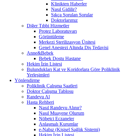
Klinikten Haberler
Nasıl Gidilir?
Sıkça Sorulan Sorular
Doktorlarımız
Diğer Tıbbi Hizmetler
Protez Laboratuvarı
Görüntüleme
Merkezi Sterilizasyon Ünitesi
Genel Anestezi Altında Diş Tedavisi
Anne&Bebek
Bebek Dostu Hastane
Hekim İzin Listesi
Bulundukları Kat ve Koridorlara Göre Poliklinik
Yerleşimleri
Yönlendirme
Poliklinik Çalışma Saatleri
Doktor Çalışma Tablosu
Randevu Al
Hasta Rehberi
Nasıl Randevu Alınır?
Nasıl Muayene Olurum
Nöbetçi Eczaneler
Anlaşmalı Kurumlar
e-Nabız (Kişisel Sağlık Sistemi)
Hekim İzin Listesi