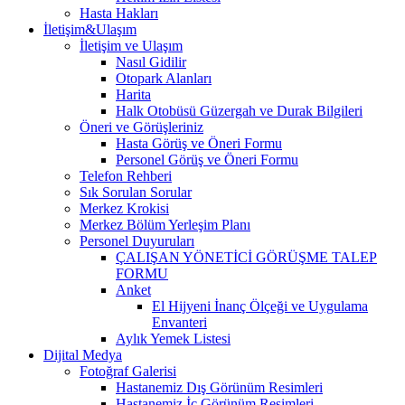
Hasta Hakları
İletişim&Ulaşım
İletişim ve Ulaşım
Nasıl Gidilir
Otopark Alanları
Harita
Halk Otobüsü Güzergah ve Durak Bilgileri
Öneri ve Görüşleriniz
Hasta Görüş ve Öneri Formu
Personel Görüş ve Öneri Formu
Telefon Rehberi
Sık Sorulan Sorular
Merkez Krokisi
Merkez Bölüm Yerleşim Planı
Personel Duyuruları
ÇALIŞAN YÖNETİCİ GÖRÜŞME TALEP
FORMU
Anket
El Hijyeni İnanç Ölçeği ve Uygulama
Envanteri
Aylık Yemek Listesi
Dijital Medya
Fotoğraf Galerisi
Hastanemiz Dış Görünüm Resimleri
Hastanemiz İç Görünüm Resimleri