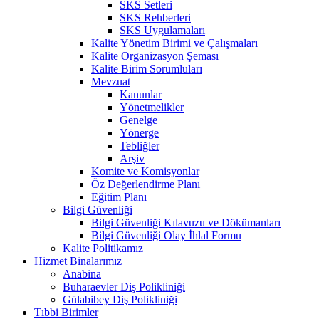
SKS Setleri
SKS Rehberleri
SKS Uygulamaları
Kalite Yönetim Birimi ve Çalışmaları
Kalite Organizasyon Şeması
Kalite Birim Sorumluları
Mevzuat
Kanunlar
Yönetmelikler
Genelge
Yönerge
Tebliğler
Arşiv
Komite ve Komisyonlar
Öz Değerlendirme Planı
Eğitim Planı
Bilgi Güvenliği
Bilgi Güvenliği Kılavuzu ve Dökümanları
Bilgi Güvenliği Olay İhlal Formu
Kalite Politikamız
Hizmet Binalarımız
Anabina
Buharaevler Diş Polikliniği
Gülabibey Diş Polikliniği
Tıbbi Birimler