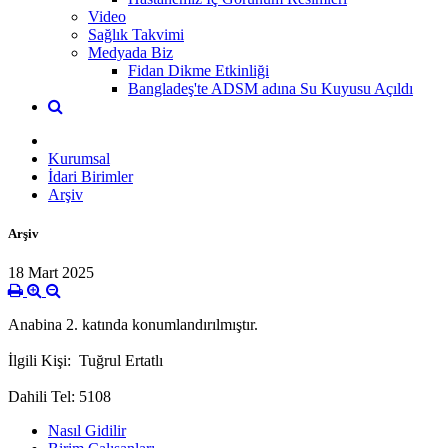
Video
Sağlık Takvimi
Medyada Biz
Fidan Dikme Etkinliği
Bangladeş'te ADSM adına Su Kuyusu Açıldı
Kurumsal
İdari Birimler
Arşiv
Arşiv
18 Mart 2025
Anabina 2. katında konumlandırılmıştır.
İlgili Kişi: Tuğrul Ertatlı
Dahili Tel: 5108
Nasıl Gidilir