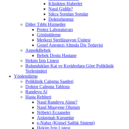
Klinikten Haberler
Nasıl Gidilir?
Sıkça Sorulan Sorular
Doktorlarımız
Diğer Tıbbi Hizmetler
Protez Laboratuvarı
Görüntüleme
Merkezi Sterilizasyon Ünitesi
Genel Anestezi Altında Diş Tedavisi
Anne&Bebek
Bebek Dostu Hastane
Hekim İzin Listesi
Bulundukları Kat ve Koridorlara Göre Poliklinik
Yerleşimleri
Yönlendirme
Poliklinik Çalışma Saatleri
Doktor Çalışma Tablosu
Randevu Al
Hasta Rehberi
Nasıl Randevu Alınır?
Nasıl Muayene Olurum
Nöbetçi Eczaneler
Anlaşmalı Kurumlar
e-Nabız (Kişisel Sağlık Sistemi)
Hekim İzin Listesi