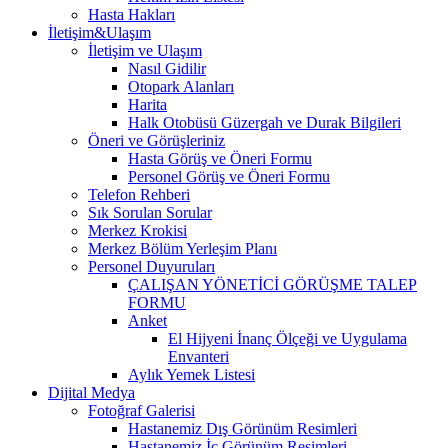
Hasta Hakları
İletişim&Ulaşım
İletişim ve Ulaşım
Nasıl Gidilir
Otopark Alanları
Harita
Halk Otobüsü Güzergah ve Durak Bilgileri
Öneri ve Görüşleriniz
Hasta Görüş ve Öneri Formu
Personel Görüş ve Öneri Formu
Telefon Rehberi
Sık Sorulan Sorular
Merkez Krokisi
Merkez Bölüm Yerleşim Planı
Personel Duyuruları
ÇALIŞAN YÖNETİCİ GÖRÜŞME TALEP
FORMU
Anket
El Hijyeni İnanç Ölçeği ve Uygulama
Envanteri
Aylık Yemek Listesi
Dijital Medya
Fotoğraf Galerisi
Hastanemiz Dış Görünüm Resimleri
Hastanemiz İç Görünüm Resimleri