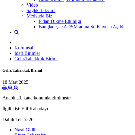
Video
Sağlık Takvimi
Medyada Biz
Fidan Dikme Etkinliği
Bangladeş'te ADSM adına Su Kuyusu Açıldı
Kurumsal
İdari Birimler
Gelir/Tahakkuk Birimi
Gelir/Tahakkuk Birimi
18 Mart 2025
Anabina3. katta konumlandırılmıştır.
İlgili kişi: Elif Kabadayı
Dahili Tel: 5226
Nasıl Gidilir