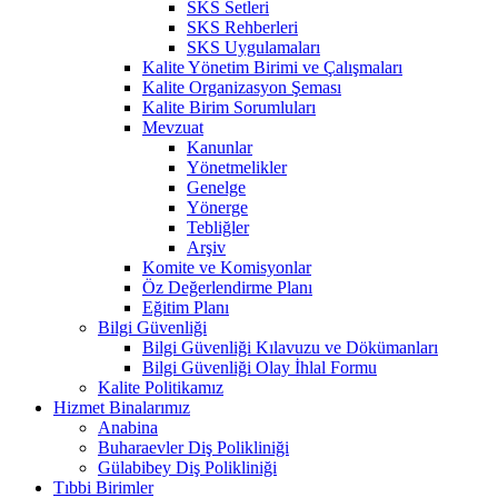
SKS Setleri
SKS Rehberleri
SKS Uygulamaları
Kalite Yönetim Birimi ve Çalışmaları
Kalite Organizasyon Şeması
Kalite Birim Sorumluları
Mevzuat
Kanunlar
Yönetmelikler
Genelge
Yönerge
Tebliğler
Arşiv
Komite ve Komisyonlar
Öz Değerlendirme Planı
Eğitim Planı
Bilgi Güvenliği
Bilgi Güvenliği Kılavuzu ve Dökümanları
Bilgi Güvenliği Olay İhlal Formu
Kalite Politikamız
Hizmet Binalarımız
Anabina
Buharaevler Diş Polikliniği
Gülabibey Diş Polikliniği
Tıbbi Birimler