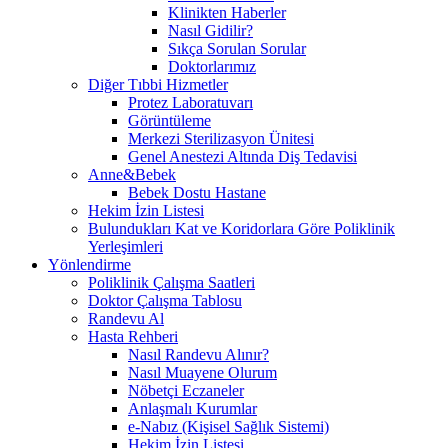
Klinikten Haberler
Nasıl Gidilir?
Sıkça Sorulan Sorular
Doktorlarımız
Diğer Tıbbi Hizmetler
Protez Laboratuvarı
Görüntüleme
Merkezi Sterilizasyon Ünitesi
Genel Anestezi Altında Diş Tedavisi
Anne&Bebek
Bebek Dostu Hastane
Hekim İzin Listesi
Bulundukları Kat ve Koridorlara Göre Poliklinik
Yerleşimleri
Yönlendirme
Poliklinik Çalışma Saatleri
Doktor Çalışma Tablosu
Randevu Al
Hasta Rehberi
Nasıl Randevu Alınır?
Nasıl Muayene Olurum
Nöbetçi Eczaneler
Anlaşmalı Kurumlar
e-Nabız (Kişisel Sağlık Sistemi)
Hekim İzin Listesi