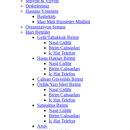
Misyon & Vizyon
Değerlerimiz
Hastane Yönetimi
Başhekim
İdari Mali Hizmetler Müdürü
Organizasyon Şeması
İdari Birimler
Gelir/Tahakkuk Birimi
Nasıl Gidilir
Birim Çalışanları
İç Hat Telefon
Hasta Hakları Birimi
Nasıl Gidilir
Birim Çalışanları
İç Hat Telefon
Çalışan Güvenliği Birimi
Özlük/Yazı İşleri Birimi
Nasıl Gidilir
Birim Çalışanları
İç Hat Telefon
Satınalma Birimi
Nasıl Gidilir
Birim Çalışanları
İç Hat Telefon
Arşiv