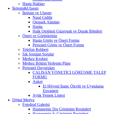
Hasta Hakları
İletişim&Ulaşım
İletişim ve Ulaşım
Nasıl Gidilir
Otopark Alanları
Harita
Halk Otobüsü Güzergah ve Durak Bilgileri
Öneri ve Görüşleriniz
Hasta Görüş ve Öneri Formu
Personel Görüş ve Öneri Formu
Telefon Rehberi
Sık Sorulan Sorular
Merkez Krokisi
Merkez Bölüm Yerleşim Planı
Personel Duyuruları
ÇALIŞAN YÖNETİCİ GÖRÜŞME TALEP
FORMU
Anket
El Hijyeni İnanç Ölçeği ve Uygulama
Envanteri
Aylık Yemek Listesi
Dijital Medya
Fotoğraf Galerisi
Hastanemiz Dış Görünüm Resimleri
Hastanemiz İç Görünüm Resimleri