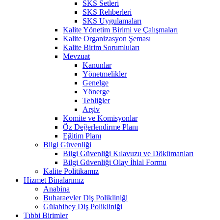
SKS Setleri
SKS Rehberleri
SKS Uygulamaları
Kalite Yönetim Birimi ve Çalışmaları
Kalite Organizasyon Şeması
Kalite Birim Sorumluları
Mevzuat
Kanunlar
Yönetmelikler
Genelge
Yönerge
Tebliğler
Arşiv
Komite ve Komisyonlar
Öz Değerlendirme Planı
Eğitim Planı
Bilgi Güvenliği
Bilgi Güvenliği Kılavuzu ve Dökümanları
Bilgi Güvenliği Olay İhlal Formu
Kalite Politikamız
Hizmet Binalarımız
Anabina
Buharaevler Diş Polikliniği
Gülabibey Diş Polikliniği
Tıbbi Birimler