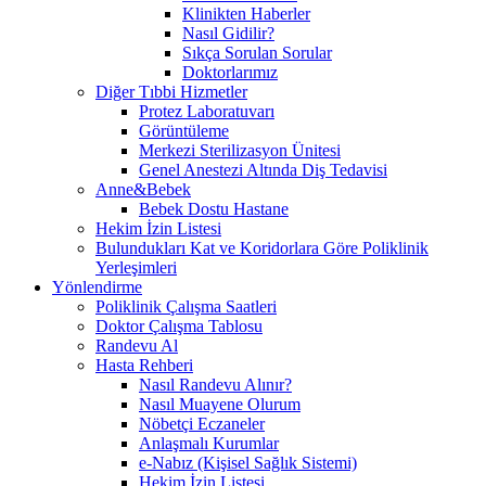
Klinikten Haberler
Nasıl Gidilir?
Sıkça Sorulan Sorular
Doktorlarımız
Diğer Tıbbi Hizmetler
Protez Laboratuvarı
Görüntüleme
Merkezi Sterilizasyon Ünitesi
Genel Anestezi Altında Diş Tedavisi
Anne&Bebek
Bebek Dostu Hastane
Hekim İzin Listesi
Bulundukları Kat ve Koridorlara Göre Poliklinik
Yerleşimleri
Yönlendirme
Poliklinik Çalışma Saatleri
Doktor Çalışma Tablosu
Randevu Al
Hasta Rehberi
Nasıl Randevu Alınır?
Nasıl Muayene Olurum
Nöbetçi Eczaneler
Anlaşmalı Kurumlar
e-Nabız (Kişisel Sağlık Sistemi)
Hekim İzin Listesi