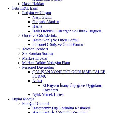
Hasta Hakları
İletişim&Ulaşım
İletişim ve Ulaşım
Nasıl Gidilir
Otopark Alanları
Harita
Halk Otobüsü Güzergah ve Durak Bilgileri
Öneri ve Görüşleriniz
Hasta Görüş ve Öneri Formu
Personel Görüş ve Öneri Formu
Telefon Rehberi
Sık Sorulan Sorular
Merkez Krokisi
Merkez Bölüm Yerleşim Planı
Personel Duyuruları
ÇALIŞAN YÖNETİCİ GÖRÜŞME TALEP
FORMU
Anket
El Hijyeni İnanç Ölçeği ve Uygulama
Envanteri
Aylık Yemek Listesi
Dijital Medya
Fotoğraf Galerisi
Hastanemiz Dış Görünüm Resimleri
Hastanemiz İç Görünüm Resimleri