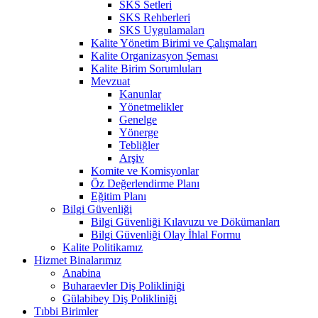
SKS Setleri
SKS Rehberleri
SKS Uygulamaları
Kalite Yönetim Birimi ve Çalışmaları
Kalite Organizasyon Şeması
Kalite Birim Sorumluları
Mevzuat
Kanunlar
Yönetmelikler
Genelge
Yönerge
Tebliğler
Arşiv
Komite ve Komisyonlar
Öz Değerlendirme Planı
Eğitim Planı
Bilgi Güvenliği
Bilgi Güvenliği Kılavuzu ve Dökümanları
Bilgi Güvenliği Olay İhlal Formu
Kalite Politikamız
Hizmet Binalarımız
Anabina
Buharaevler Diş Polikliniği
Gülabibey Diş Polikliniği
Tıbbi Birimler