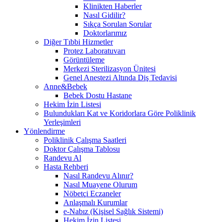
Klinikten Haberler
Nasıl Gidilir?
Sıkça Sorulan Sorular
Doktorlarımız
Diğer Tıbbi Hizmetler
Protez Laboratuvarı
Görüntüleme
Merkezi Sterilizasyon Ünitesi
Genel Anestezi Altında Diş Tedavisi
Anne&Bebek
Bebek Dostu Hastane
Hekim İzin Listesi
Bulundukları Kat ve Koridorlara Göre Poliklinik
Yerleşimleri
Yönlendirme
Poliklinik Çalışma Saatleri
Doktor Çalışma Tablosu
Randevu Al
Hasta Rehberi
Nasıl Randevu Alınır?
Nasıl Muayene Olurum
Nöbetçi Eczaneler
Anlaşmalı Kurumlar
e-Nabız (Kişisel Sağlık Sistemi)
Hekim İzin Listesi