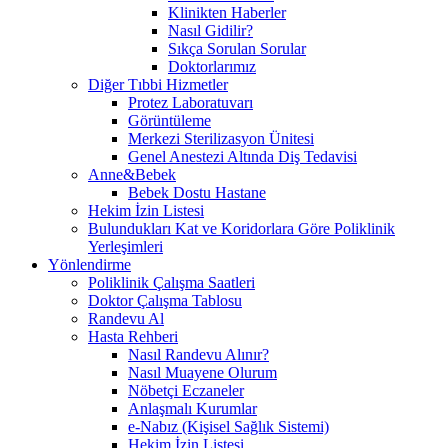
Klinikten Haberler
Nasıl Gidilir?
Sıkça Sorulan Sorular
Doktorlarımız
Diğer Tıbbi Hizmetler
Protez Laboratuvarı
Görüntüleme
Merkezi Sterilizasyon Ünitesi
Genel Anestezi Altında Diş Tedavisi
Anne&Bebek
Bebek Dostu Hastane
Hekim İzin Listesi
Bulundukları Kat ve Koridorlara Göre Poliklinik
Yerleşimleri
Yönlendirme
Poliklinik Çalışma Saatleri
Doktor Çalışma Tablosu
Randevu Al
Hasta Rehberi
Nasıl Randevu Alınır?
Nasıl Muayene Olurum
Nöbetçi Eczaneler
Anlaşmalı Kurumlar
e-Nabız (Kişisel Sağlık Sistemi)
Hekim İzin Listesi