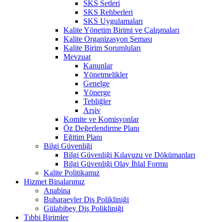
SKS Setleri
SKS Rehberleri
SKS Uygulamaları
Kalite Yönetim Birimi ve Çalışmaları
Kalite Organizasyon Şeması
Kalite Birim Sorumluları
Mevzuat
Kanunlar
Yönetmelikler
Genelge
Yönerge
Tebliğler
Arşiv
Komite ve Komisyonlar
Öz Değerlendirme Planı
Eğitim Planı
Bilgi Güvenliği
Bilgi Güvenliği Kılavuzu ve Dökümanları
Bilgi Güvenliği Olay İhlal Formu
Kalite Politikamız
Hizmet Binalarımız
Anabina
Buharaevler Diş Polikliniği
Gülabibey Diş Polikliniği
Tıbbi Birimler