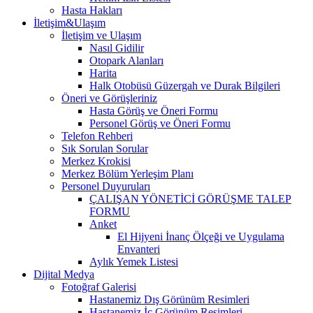
Hasta Hakları
İletişim&Ulaşım
İletişim ve Ulaşım
Nasıl Gidilir
Otopark Alanları
Harita
Halk Otobüsü Güzergah ve Durak Bilgileri
Öneri ve Görüşleriniz
Hasta Görüş ve Öneri Formu
Personel Görüş ve Öneri Formu
Telefon Rehberi
Sık Sorulan Sorular
Merkez Krokisi
Merkez Bölüm Yerleşim Planı
Personel Duyuruları
ÇALIŞAN YÖNETİCİ GÖRÜŞME TALEP
FORMU
Anket
El Hijyeni İnanç Ölçeği ve Uygulama
Envanteri
Aylık Yemek Listesi
Dijital Medya
Fotoğraf Galerisi
Hastanemiz Dış Görünüm Resimleri
Hastanemiz İç Görünüm Resimleri