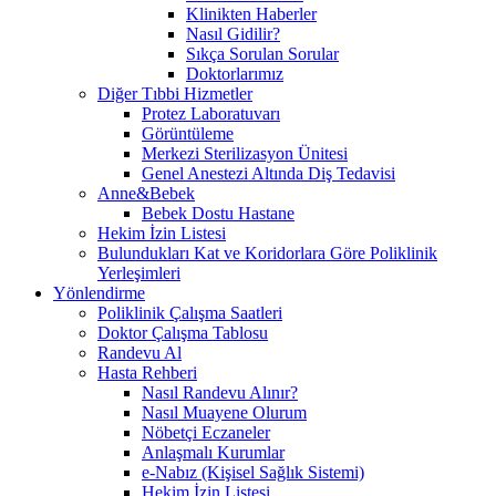
Klinikten Haberler
Nasıl Gidilir?
Sıkça Sorulan Sorular
Doktorlarımız
Diğer Tıbbi Hizmetler
Protez Laboratuvarı
Görüntüleme
Merkezi Sterilizasyon Ünitesi
Genel Anestezi Altında Diş Tedavisi
Anne&Bebek
Bebek Dostu Hastane
Hekim İzin Listesi
Bulundukları Kat ve Koridorlara Göre Poliklinik
Yerleşimleri
Yönlendirme
Poliklinik Çalışma Saatleri
Doktor Çalışma Tablosu
Randevu Al
Hasta Rehberi
Nasıl Randevu Alınır?
Nasıl Muayene Olurum
Nöbetçi Eczaneler
Anlaşmalı Kurumlar
e-Nabız (Kişisel Sağlık Sistemi)
Hekim İzin Listesi