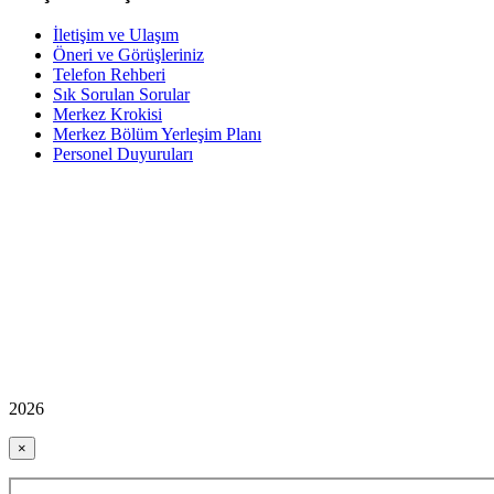
İletişim ve Ulaşım
Öneri ve Görüşleriniz
Telefon Rehberi
Sık Sorulan Sorular
Merkez Krokisi
Merkez Bölüm Yerleşim Planı
Personel Duyuruları
2026
×