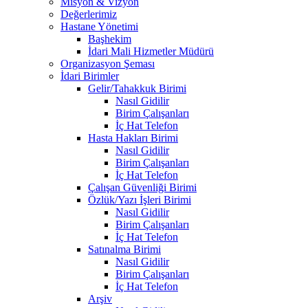
Misyon & Vizyon
Değerlerimiz
Hastane Yönetimi
Başhekim
İdari Mali Hizmetler Müdürü
Organizasyon Şeması
İdari Birimler
Gelir/Tahakkuk Birimi
Nasıl Gidilir
Birim Çalışanları
İç Hat Telefon
Hasta Hakları Birimi
Nasıl Gidilir
Birim Çalışanları
İç Hat Telefon
Çalışan Güvenliği Birimi
Özlük/Yazı İşleri Birimi
Nasıl Gidilir
Birim Çalışanları
İç Hat Telefon
Satınalma Birimi
Nasıl Gidilir
Birim Çalışanları
İç Hat Telefon
Arşiv