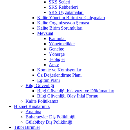
SKS Setleri
SKS Rehberleri
SKS Uygulamaları
Kalite Yönetim Birimi ve Çalışmaları
Kalite Organizasyon Şeması
Kalite Birim Sorumluları
Mevzuat
Kanunlar
Yönetmelikler
Genelge
Yönerge
Tebliğler
Arşiv
Komite ve Komisyonlar
Öz Değerlendirme Planı
Eğitim Planı
Bilgi Güvenliği
Bilgi Güvenliği Kılavuzu ve Dökümanları
Bilgi Güvenliği Olay İhlal Formu
Kalite Politikamız
Hizmet Binalarımız
Anabina
Buharaevler Diş Polikliniği
Gülabibey Diş Polikliniği
Tıbbi Birimler