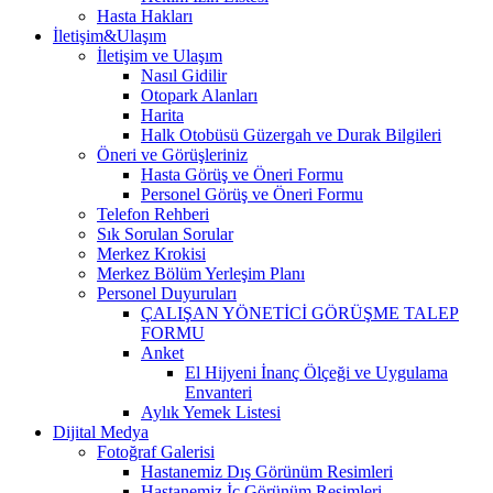
Hasta Hakları
İletişim&Ulaşım
İletişim ve Ulaşım
Nasıl Gidilir
Otopark Alanları
Harita
Halk Otobüsü Güzergah ve Durak Bilgileri
Öneri ve Görüşleriniz
Hasta Görüş ve Öneri Formu
Personel Görüş ve Öneri Formu
Telefon Rehberi
Sık Sorulan Sorular
Merkez Krokisi
Merkez Bölüm Yerleşim Planı
Personel Duyuruları
ÇALIŞAN YÖNETİCİ GÖRÜŞME TALEP
FORMU
Anket
El Hijyeni İnanç Ölçeği ve Uygulama
Envanteri
Aylık Yemek Listesi
Dijital Medya
Fotoğraf Galerisi
Hastanemiz Dış Görünüm Resimleri
Hastanemiz İç Görünüm Resimleri