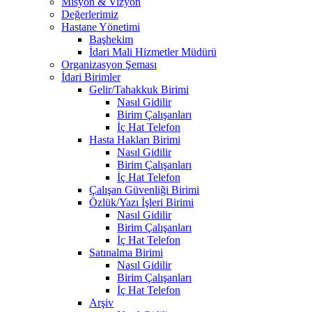
Misyon & Vizyon
Değerlerimiz
Hastane Yönetimi
Başhekim
İdari Mali Hizmetler Müdürü
Organizasyon Şeması
İdari Birimler
Gelir/Tahakkuk Birimi
Nasıl Gidilir
Birim Çalışanları
İç Hat Telefon
Hasta Hakları Birimi
Nasıl Gidilir
Birim Çalışanları
İç Hat Telefon
Çalışan Güvenliği Birimi
Özlük/Yazı İşleri Birimi
Nasıl Gidilir
Birim Çalışanları
İç Hat Telefon
Satınalma Birimi
Nasıl Gidilir
Birim Çalışanları
İç Hat Telefon
Arşiv