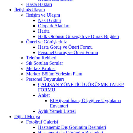
Hasta Hakları
İletişim&Ulaşım
İletişim ve Ulaşım
Nasıl Gidilir
Otopark Alanları
Harita
Halk Otobüsü Güzergah ve Durak Bilgileri
Öneri ve Görüşleriniz
Hasta Görüş ve Öneri Formu
Personel Görüş ve Öneri Formu
Telefon Rehberi
Sık Sorulan Sorular
Merkez Krokisi
Merkez Bölüm Yerleşim Planı
Personel Duyuruları
ÇALIŞAN YÖNETİCİ GÖRÜŞME TALEP
FORMU
Anket
El Hijyeni İnanç Ölçeği ve Uygulama
Envanteri
Aylık Yemek Listesi
Dijital Medya
Fotoğraf Galerisi
Hastanemiz Dış Görünüm Resimleri
Hastanemiz İç Görünüm Resimleri