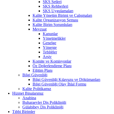
SKS Setleri
SKS Rehberleri
SKS Uygulamaları
Kalite Yönetim Birimi ve Çalışmaları
Kalite Organizasyon Şeması
Kalite Birim Sorumluları
Mevzuat
Kanunlar
Yönetmelikler
Genelge
Yönerge
Tebliğler
Arşiv
Komite ve Komisyonlar
Öz Değerlendirme Planı
Eğitim Planı
Bilgi Güvenliği
Bilgi Güvenliği Kılavuzu ve Dökümanları
Bilgi Güvenliği Olay İhlal Formu
Kalite Politikamız
Hizmet Binalarımız
Anabina
Buharaevler Diş Polikliniği
Gülabibey Diş Polikliniği
Tıbbi Birimler