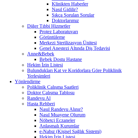
Klinikten Haberler
Nasıl Gidilir?
Sıkça Sorulan Sorular
Doktorlarımız
Diğer Tıbbi Hizmetler
Protez Laboratuvarı
Görüntüleme
Merkezi Sterilizasyon Ünitesi
Genel Anestezi Altında Diş Tedavisi
Anne&Bebek
Bebek Dostu Hastane
Hekim İzin Listesi
Bulundukları Kat ve Koridorlara Göre Poliklinik
Yerleşimleri
Yönlendirme
Poliklinik Çalışma Saatleri
Doktor Çalışma Tablosu
Randevu Al
Hasta Rehberi
Nasıl Randevu Alınır?
Nasıl Muayene Olurum
Nöbetçi Eczaneler
Anlaşmalı Kurumlar
e-Nabız (Kişisel Sağlık Sistemi)
Hekim İzin Listesi