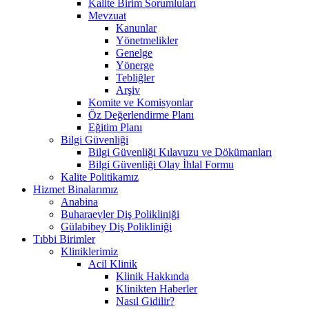
Kalite Birim Sorumluları
Mevzuat
Kanunlar
Yönetmelikler
Genelge
Yönerge
Tebliğler
Arşiv
Komite ve Komisyonlar
Öz Değerlendirme Planı
Eğitim Planı
Bilgi Güvenliği
Bilgi Güvenliği Kılavuzu ve Dökümanları
Bilgi Güvenliği Olay İhlal Formu
Kalite Politikamız
Hizmet Binalarımız
Anabina
Buharaevler Diş Polikliniği
Gülabibey Diş Polikliniği
Tıbbi Birimler
Kliniklerimiz
Acil Klinik
Klinik Hakkında
Klinikten Haberler
Nasıl Gidilir?