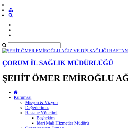
ÇORUM İL SAĞLIK MÜDÜRLÜĞÜ
ŞEHİT ÖMER EMİROĞLU AĞI
Kurumsal
Misyon & Vizyon
Değerlerimiz
Hastane Yönetimi
Başhekim
İdari Mali Hizmetler Müdürü