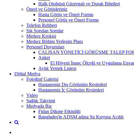
Halk Otobüsü Güzergah ve Durak Bilgileri
Öneri ve Görüşleriniz
Hasta Görüş ve Öneri Formu
Personel Görüş ve Öneri Formu
Telefon Rehberi
Sık Sorulan Sorular
Merkez Krokisi
Merkez Bölüm Yerleşim Planı
Personel Duyuruları
ÇALIŞAN YÖNETİCİ GÖRÜŞME TALEP F
Anket
El Hijyeni İnanç Ölçeği ve Uygulama Envan
Aylık Yemek Listesi
Dijital Medya
Fotoğraf Galerisi
Hastanemiz Dış Görünüm Resimleri
Hastanemiz İç Görünüm Resimleri
Video
Sağlık Takvimi
Medyada Biz
Fidan Dikme Etkinliği
Bangladeş'te ADSM adına Su Kuyusu Açıldı