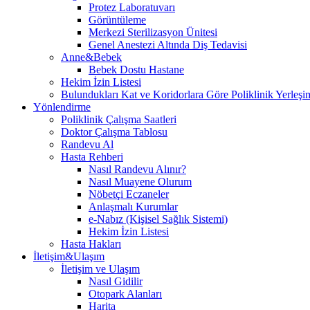
Protez Laboratuvarı
Görüntüleme
Merkezi Sterilizasyon Ünitesi
Genel Anestezi Altında Diş Tedavisi
Anne&Bebek
Bebek Dostu Hastane
Hekim İzin Listesi
Bulundukları Kat ve Koridorlara Göre Poliklinik Yerleşim
Yönlendirme
Poliklinik Çalışma Saatleri
Doktor Çalışma Tablosu
Randevu Al
Hasta Rehberi
Nasıl Randevu Alınır?
Nasıl Muayene Olurum
Nöbetçi Eczaneler
Anlaşmalı Kurumlar
e-Nabız (Kişisel Sağlık Sistemi)
Hekim İzin Listesi
Hasta Hakları
İletişim&Ulaşım
İletişim ve Ulaşım
Nasıl Gidilir
Otopark Alanları
Harita