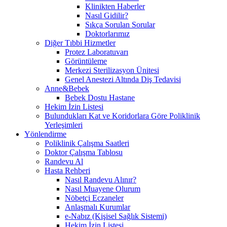
Klinikten Haberler
Nasıl Gidilir?
Sıkça Sorulan Sorular
Doktorlarımız
Diğer Tıbbi Hizmetler
Protez Laboratuvarı
Görüntüleme
Merkezi Sterilizasyon Ünitesi
Genel Anestezi Altında Diş Tedavisi
Anne&Bebek
Bebek Dostu Hastane
Hekim İzin Listesi
Bulundukları Kat ve Koridorlara Göre Poliklinik
Yerleşimleri
Yönlendirme
Poliklinik Çalışma Saatleri
Doktor Çalışma Tablosu
Randevu Al
Hasta Rehberi
Nasıl Randevu Alınır?
Nasıl Muayene Olurum
Nöbetçi Eczaneler
Anlaşmalı Kurumlar
e-Nabız (Kişisel Sağlık Sistemi)
Hekim İzin Listesi