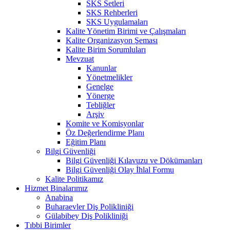
SKS Setleri
SKS Rehberleri
SKS Uygulamaları
Kalite Yönetim Birimi ve Çalışmaları
Kalite Organizasyon Şeması
Kalite Birim Sorumluları
Mevzuat
Kanunlar
Yönetmelikler
Genelge
Yönerge
Tebliğler
Arşiv
Komite ve Komisyonlar
Öz Değerlendirme Planı
Eğitim Planı
Bilgi Güvenliği
Bilgi Güvenliği Kılavuzu ve Dökümanları
Bilgi Güvenliği Olay İhlal Formu
Kalite Politikamız
Hizmet Binalarımız
Anabina
Buharaevler Diş Polikliniği
Gülabibey Diş Polikliniği
Tıbbi Birimler