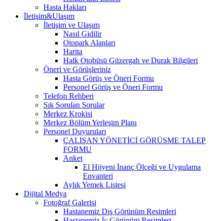
Hasta Hakları
İletişim&Ulaşım
İletişim ve Ulaşım
Nasıl Gidilir
Otopark Alanları
Harita
Halk Otobüsü Güzergah ve Durak Bilgileri
Öneri ve Görüşleriniz
Hasta Görüş ve Öneri Formu
Personel Görüş ve Öneri Formu
Telefon Rehberi
Sık Sorulan Sorular
Merkez Krokisi
Merkez Bölüm Yerleşim Planı
Personel Duyuruları
ÇALIŞAN YÖNETİCİ GÖRÜŞME TALEP
FORMU
Anket
El Hijyeni İnanç Ölçeği ve Uygulama
Envanteri
Aylık Yemek Listesi
Dijital Medya
Fotoğraf Galerisi
Hastanemiz Dış Görünüm Resimleri
Hastanemiz İç Görünüm Resimleri