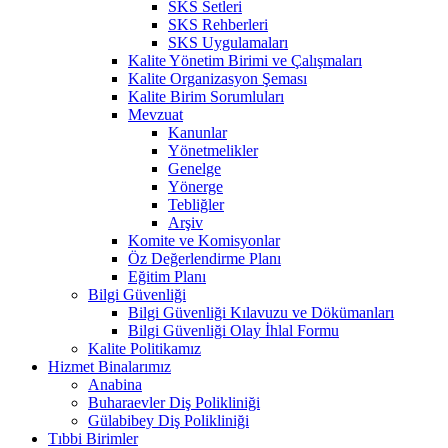
SKS Setleri
SKS Rehberleri
SKS Uygulamaları
Kalite Yönetim Birimi ve Çalışmaları
Kalite Organizasyon Şeması
Kalite Birim Sorumluları
Mevzuat
Kanunlar
Yönetmelikler
Genelge
Yönerge
Tebliğler
Arşiv
Komite ve Komisyonlar
Öz Değerlendirme Planı
Eğitim Planı
Bilgi Güvenliği
Bilgi Güvenliği Kılavuzu ve Dökümanları
Bilgi Güvenliği Olay İhlal Formu
Kalite Politikamız
Hizmet Binalarımız
Anabina
Buharaevler Diş Polikliniği
Gülabibey Diş Polikliniği
Tıbbi Birimler