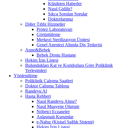
Klinikten Haberler
Nasıl Gidilir?
Sıkça Sorulan Sorular
Doktorlarımız
Diğer Tıbbi Hizmetler
Protez Laboratuvarı
Görüntüleme
Merkezi Sterilizasyon Ünitesi
Genel Anestezi Altında Diş Tedavisi
Anne&Bebek
Bebek Dostu Hastane
Hekim İzin Listesi
Bulundukları Kat ve Koridorlara Göre Poliklinik
Yerleşimleri
Yönlendirme
Poliklinik Çalışma Saatleri
Doktor Çalışma Tablosu
Randevu Al
Hasta Rehberi
Nasıl Randevu Alınır?
Nasıl Muayene Olurum
Nöbetçi Eczaneler
Anlaşmalı Kurumlar
e-Nabız (Kişisel Sağlık Sistemi)
Hekim İzin Listesi