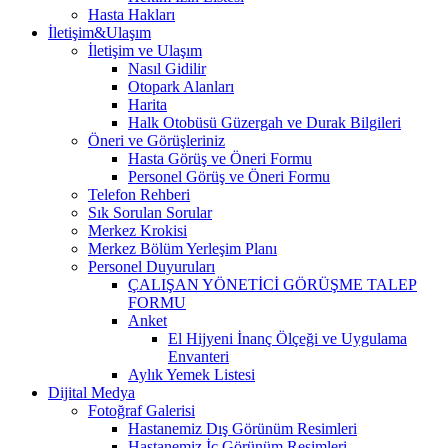
Hasta Hakları
İletişim&Ulaşım
İletişim ve Ulaşım
Nasıl Gidilir
Otopark Alanları
Harita
Halk Otobüsü Güzergah ve Durak Bilgileri
Öneri ve Görüşleriniz
Hasta Görüş ve Öneri Formu
Personel Görüş ve Öneri Formu
Telefon Rehberi
Sık Sorulan Sorular
Merkez Krokisi
Merkez Bölüm Yerleşim Planı
Personel Duyuruları
ÇALIŞAN YÖNETİCİ GÖRÜŞME TALEP
FORMU
Anket
El Hijyeni İnanç Ölçeği ve Uygulama
Envanteri
Aylık Yemek Listesi
Dijital Medya
Fotoğraf Galerisi
Hastanemiz Dış Görünüm Resimleri
Hastanemiz İç Görünüm Resimleri