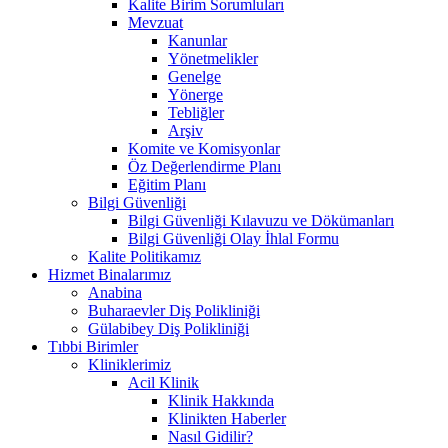
Kalite Birim Sorumluları
Mevzuat
Kanunlar
Yönetmelikler
Genelge
Yönerge
Tebliğler
Arşiv
Komite ve Komisyonlar
Öz Değerlendirme Planı
Eğitim Planı
Bilgi Güvenliği
Bilgi Güvenliği Kılavuzu ve Dökümanları
Bilgi Güvenliği Olay İhlal Formu
Kalite Politikamız
Hizmet Binalarımız
Anabina
Buharaevler Diş Polikliniği
Gülabibey Diş Polikliniği
Tıbbi Birimler
Kliniklerimiz
Acil Klinik
Klinik Hakkında
Klinikten Haberler
Nasıl Gidilir?