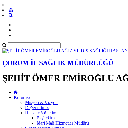
ÇORUM İL SAĞLIK MÜDÜRLÜĞÜ
ŞEHİT ÖMER EMİROĞLU AĞI
Kurumsal
Misyon & Vizyon
Değerlerimiz
Hastane Yönetimi
Başhekim
İdari Mali Hizmetler Müdürü