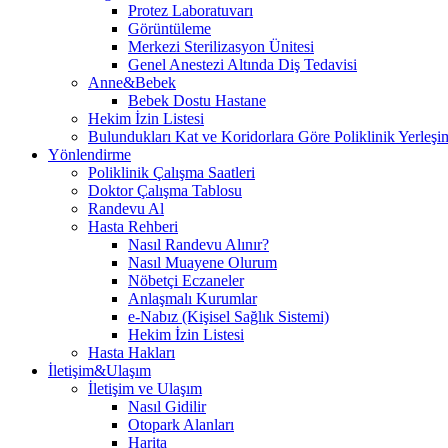
Protez Laboratuvarı
Görüntüleme
Merkezi Sterilizasyon Ünitesi
Genel Anestezi Altında Diş Tedavisi
Anne&Bebek
Bebek Dostu Hastane
Hekim İzin Listesi
Bulundukları Kat ve Koridorlara Göre Poliklinik Yerleşim
Yönlendirme
Poliklinik Çalışma Saatleri
Doktor Çalışma Tablosu
Randevu Al
Hasta Rehberi
Nasıl Randevu Alınır?
Nasıl Muayene Olurum
Nöbetçi Eczaneler
Anlaşmalı Kurumlar
e-Nabız (Kişisel Sağlık Sistemi)
Hekim İzin Listesi
Hasta Hakları
İletişim&Ulaşım
İletişim ve Ulaşım
Nasıl Gidilir
Otopark Alanları
Harita