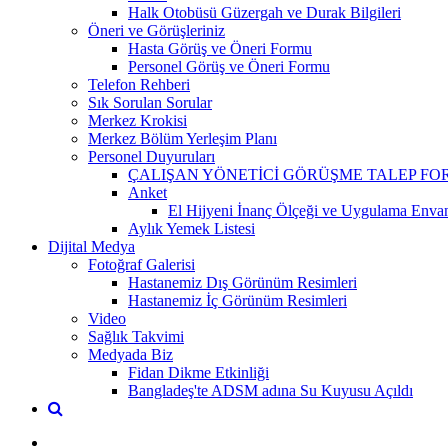
Halk Otobüsü Güzergah ve Durak Bilgileri
Öneri ve Görüşleriniz
Hasta Görüş ve Öneri Formu
Personel Görüş ve Öneri Formu
Telefon Rehberi
Sık Sorulan Sorular
Merkez Krokisi
Merkez Bölüm Yerleşim Planı
Personel Duyuruları
ÇALIŞAN YÖNETİCİ GÖRÜŞME TALEP F
Anket
El Hijyeni İnanç Ölçeği ve Uygulama Envan
Aylık Yemek Listesi
Dijital Medya
Fotoğraf Galerisi
Hastanemiz Dış Görünüm Resimleri
Hastanemiz İç Görünüm Resimleri
Video
Sağlık Takvimi
Medyada Biz
Fidan Dikme Etkinliği
Bangladeş'te ADSM adına Su Kuyusu Açıldı