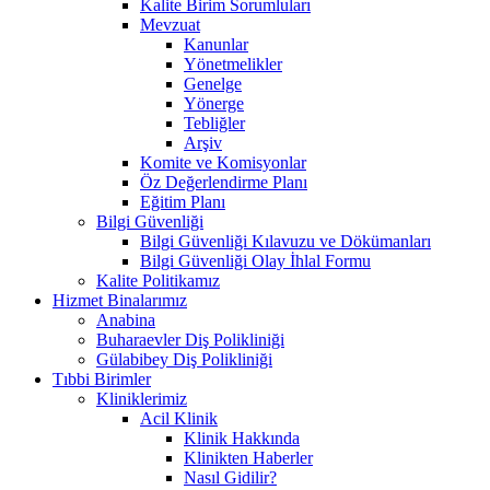
Kalite Birim Sorumluları
Mevzuat
Kanunlar
Yönetmelikler
Genelge
Yönerge
Tebliğler
Arşiv
Komite ve Komisyonlar
Öz Değerlendirme Planı
Eğitim Planı
Bilgi Güvenliği
Bilgi Güvenliği Kılavuzu ve Dökümanları
Bilgi Güvenliği Olay İhlal Formu
Kalite Politikamız
Hizmet Binalarımız
Anabina
Buharaevler Diş Polikliniği
Gülabibey Diş Polikliniği
Tıbbi Birimler
Kliniklerimiz
Acil Klinik
Klinik Hakkında
Klinikten Haberler
Nasıl Gidilir?