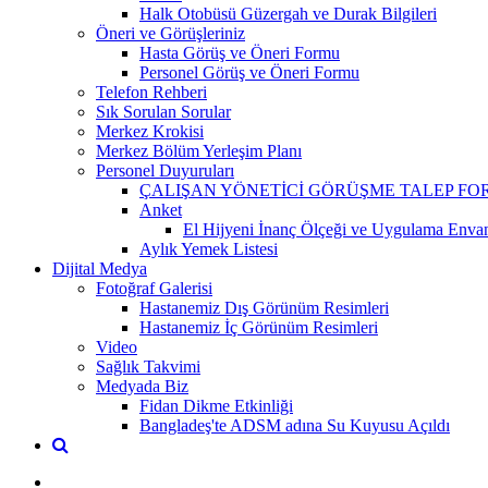
Halk Otobüsü Güzergah ve Durak Bilgileri
Öneri ve Görüşleriniz
Hasta Görüş ve Öneri Formu
Personel Görüş ve Öneri Formu
Telefon Rehberi
Sık Sorulan Sorular
Merkez Krokisi
Merkez Bölüm Yerleşim Planı
Personel Duyuruları
ÇALIŞAN YÖNETİCİ GÖRÜŞME TALEP F
Anket
El Hijyeni İnanç Ölçeği ve Uygulama Envan
Aylık Yemek Listesi
Dijital Medya
Fotoğraf Galerisi
Hastanemiz Dış Görünüm Resimleri
Hastanemiz İç Görünüm Resimleri
Video
Sağlık Takvimi
Medyada Biz
Fidan Dikme Etkinliği
Bangladeş'te ADSM adına Su Kuyusu Açıldı