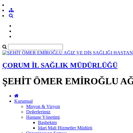
ÇORUM İL SAĞLIK MÜDÜRLÜĞÜ
ŞEHİT ÖMER EMİROĞLU AĞI
Kurumsal
Misyon & Vizyon
Değerlerimiz
Hastane Yönetimi
Başhekim
İdari Mali Hizmetler Müdürü