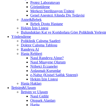
Protez Laboratuvarı
Görüntüleme
Merkezi Sterilizasyon Ünitesi
Genel Anestezi Altında Diş Tedavisi
Anne&Bebek
Bebek Dostu Hastane
Hekim İzin Listesi
Bulundukları Kat ve Koridorlara Göre Poliklinik Yerleşim
Yönlendirme
Poliklinik Çalışma Saatleri
Doktor Çalışma Tablosu
Randevu Al
Hasta Rehberi
Nasıl Randevu Alınır?
Nasıl Muayene Olurum
Nöbetçi Eczaneler
Anlaşmalı Kurumlar
e-Nabız (Kişisel Sağlık Sistemi)
Hekim İzin Listesi
Hasta Hakları
İletişim&Ulaşım
İletişim ve Ulaşım
Nasıl Gidilir
Otopark Alanları
Harita