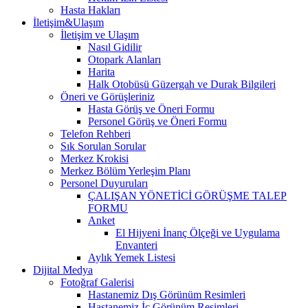
Hasta Hakları
İletişim&Ulaşım
İletişim ve Ulaşım
Nasıl Gidilir
Otopark Alanları
Harita
Halk Otobüsü Güzergah ve Durak Bilgileri
Öneri ve Görüşleriniz
Hasta Görüş ve Öneri Formu
Personel Görüş ve Öneri Formu
Telefon Rehberi
Sık Sorulan Sorular
Merkez Krokisi
Merkez Bölüm Yerleşim Planı
Personel Duyuruları
ÇALIŞAN YÖNETİCİ GÖRÜŞME TALEP
FORMU
Anket
El Hijyeni İnanç Ölçeği ve Uygulama
Envanteri
Aylık Yemek Listesi
Dijital Medya
Fotoğraf Galerisi
Hastanemiz Dış Görünüm Resimleri
Hastanemiz İç Görünüm Resimleri