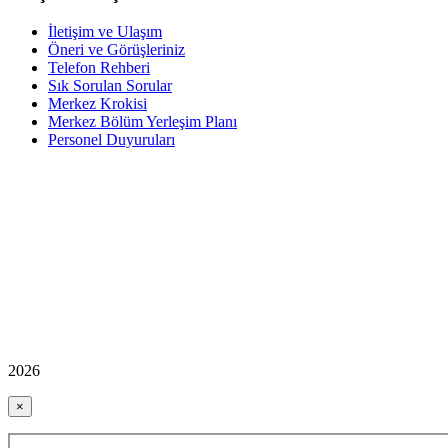
İletişim ve Ulaşım
Öneri ve Görüşleriniz
Telefon Rehberi
Sık Sorulan Sorular
Merkez Krokisi
Merkez Bölüm Yerleşim Planı
Personel Duyuruları
2026
×