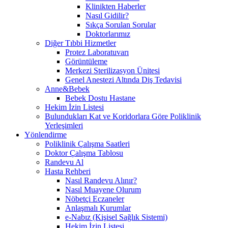
Klinikten Haberler
Nasıl Gidilir?
Sıkça Sorulan Sorular
Doktorlarımız
Diğer Tıbbi Hizmetler
Protez Laboratuvarı
Görüntüleme
Merkezi Sterilizasyon Ünitesi
Genel Anestezi Altında Diş Tedavisi
Anne&Bebek
Bebek Dostu Hastane
Hekim İzin Listesi
Bulundukları Kat ve Koridorlara Göre Poliklinik
Yerleşimleri
Yönlendirme
Poliklinik Çalışma Saatleri
Doktor Çalışma Tablosu
Randevu Al
Hasta Rehberi
Nasıl Randevu Alınır?
Nasıl Muayene Olurum
Nöbetçi Eczaneler
Anlaşmalı Kurumlar
e-Nabız (Kişisel Sağlık Sistemi)
Hekim İzin Listesi