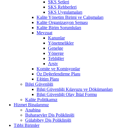
SKS Setleri
SKS Rehberleri
SKS Uygulamaları
Kalite Yönetim Birimi ve Çalışmaları
Kalite Organizasyon Şeması
Kalite Birim Sorumluları
Mevzuat
Kanunlar
Yönetmelikler
Genelge
Yönerge
Tebliğler
Arşiv
Komite ve Komisyonlar
Öz Değerlendirme Planı
Eğitim Planı
Bilgi Güvenliği
Bilgi Güvenliği Kılavuzu ve Dökümanları
Bilgi Güvenliği Olay İhlal Formu
Kalite Politikamız
Hizmet Binalarımız
Anabina
Buharaevler Diş Polikliniği
Gülabibey Diş Polikliniği
Tıbbi Birimler