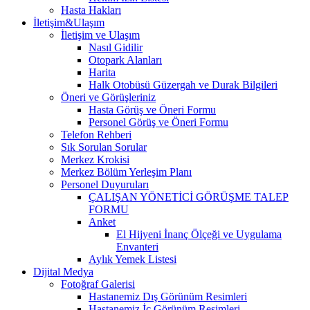
Hasta Hakları
İletişim&Ulaşım
İletişim ve Ulaşım
Nasıl Gidilir
Otopark Alanları
Harita
Halk Otobüsü Güzergah ve Durak Bilgileri
Öneri ve Görüşleriniz
Hasta Görüş ve Öneri Formu
Personel Görüş ve Öneri Formu
Telefon Rehberi
Sık Sorulan Sorular
Merkez Krokisi
Merkez Bölüm Yerleşim Planı
Personel Duyuruları
ÇALIŞAN YÖNETİCİ GÖRÜŞME TALEP
FORMU
Anket
El Hijyeni İnanç Ölçeği ve Uygulama
Envanteri
Aylık Yemek Listesi
Dijital Medya
Fotoğraf Galerisi
Hastanemiz Dış Görünüm Resimleri
Hastanemiz İç Görünüm Resimleri