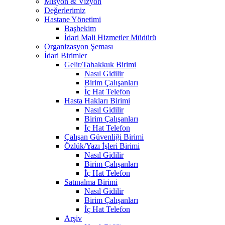
Misyon & Vizyon
Değerlerimiz
Hastane Yönetimi
Başhekim
İdari Mali Hizmetler Müdürü
Organizasyon Şeması
İdari Birimler
Gelir/Tahakkuk Birimi
Nasıl Gidilir
Birim Çalışanları
İç Hat Telefon
Hasta Hakları Birimi
Nasıl Gidilir
Birim Çalışanları
İç Hat Telefon
Çalışan Güvenliği Birimi
Özlük/Yazı İşleri Birimi
Nasıl Gidilir
Birim Çalışanları
İç Hat Telefon
Satınalma Birimi
Nasıl Gidilir
Birim Çalışanları
İç Hat Telefon
Arşiv