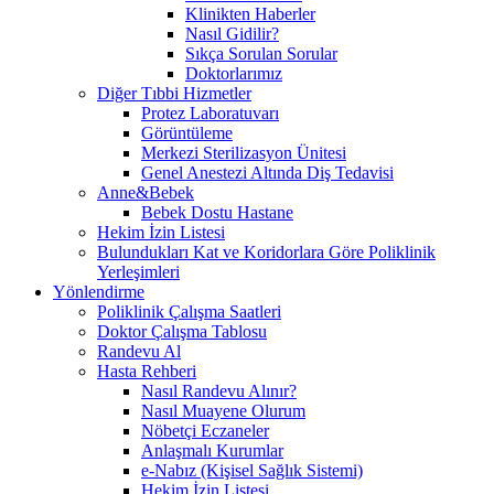
Klinikten Haberler
Nasıl Gidilir?
Sıkça Sorulan Sorular
Doktorlarımız
Diğer Tıbbi Hizmetler
Protez Laboratuvarı
Görüntüleme
Merkezi Sterilizasyon Ünitesi
Genel Anestezi Altında Diş Tedavisi
Anne&Bebek
Bebek Dostu Hastane
Hekim İzin Listesi
Bulundukları Kat ve Koridorlara Göre Poliklinik
Yerleşimleri
Yönlendirme
Poliklinik Çalışma Saatleri
Doktor Çalışma Tablosu
Randevu Al
Hasta Rehberi
Nasıl Randevu Alınır?
Nasıl Muayene Olurum
Nöbetçi Eczaneler
Anlaşmalı Kurumlar
e-Nabız (Kişisel Sağlık Sistemi)
Hekim İzin Listesi