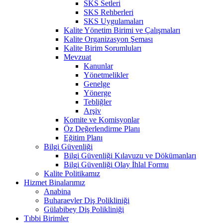
SKS Setleri
SKS Rehberleri
SKS Uygulamaları
Kalite Yönetim Birimi ve Çalışmaları
Kalite Organizasyon Şeması
Kalite Birim Sorumluları
Mevzuat
Kanunlar
Yönetmelikler
Genelge
Yönerge
Tebliğler
Arşiv
Komite ve Komisyonlar
Öz Değerlendirme Planı
Eğitim Planı
Bilgi Güvenliği
Bilgi Güvenliği Kılavuzu ve Dökümanları
Bilgi Güvenliği Olay İhlal Formu
Kalite Politikamız
Hizmet Binalarımız
Anabina
Buharaevler Diş Polikliniği
Gülabibey Diş Polikliniği
Tıbbi Birimler