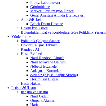
Protez Laboratuvarı
Görüntüleme
Merkezi Sterilizasyon Ünitesi
Genel Anestezi Altında Diş Tedavisi
Anne&Bebek
Bebek Dostu Hastane
Hekim İzin Listesi
Bulundukları Kat ve Koridorlara Göre Poliklinik Yerleşim
Yönlendirme
Poliklinik Çalışma Saatleri
Doktor Çalışma Tablosu
Randevu Al
Hasta Rehberi
Nasıl Randevu Alınır?
Nasıl Muayene Olurum
Nöbetçi Eczaneler
Anlaşmalı Kurumlar
e-Nabız (Kişisel Sağlık Sistemi)
Hekim İzin Listesi
Hasta Hakları
İletişim&Ulaşım
İletişim ve Ulaşım
Nasıl Gidilir
Otopark Alanları
Harita