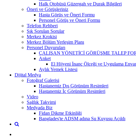
Halk Otobüsü Güzergah ve Durak Bilgileri
Öneri ve Görüşleriniz
Hasta Görüş ve Öneri Formu
Personel Görüş ve Öneri Formu
Telefon Rehberi
Sık Sorulan Sorular
Merkez Krokisi
Merkez Bölüm Yerleşim Planı
Personel Duyuruları
ÇALIŞAN YÖNETİCİ GÖRÜŞME TALEP F
Anket
El Hijyeni İnanç Ölçeği ve Uygulama Envan
Aylık Yemek Listesi
Dijital Medya
Fotoğraf Galerisi
Hastanemiz Dış Görünüm Resimleri
Hastanemiz İç Görünüm Resimleri
Video
Sağlık Takvimi
Medyada Biz
Fidan Dikme Etkinliği
Bangladeş'te ADSM adına Su Kuyusu Açıldı