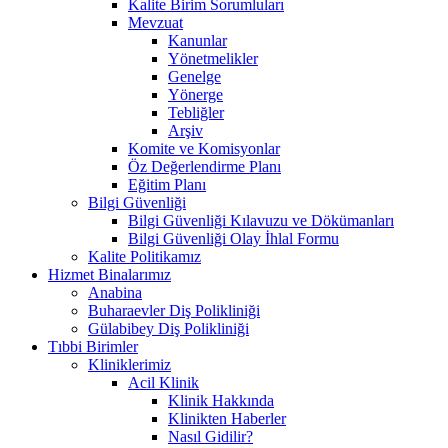
Kalite Birim Sorumluları
Mevzuat
Kanunlar
Yönetmelikler
Genelge
Yönerge
Tebliğler
Arşiv
Komite ve Komisyonlar
Öz Değerlendirme Planı
Eğitim Planı
Bilgi Güvenliği
Bilgi Güvenliği Kılavuzu ve Dökümanları
Bilgi Güvenliği Olay İhlal Formu
Kalite Politikamız
Hizmet Binalarımız
Anabina
Buharaevler Diş Polikliniği
Gülabibey Diş Polikliniği
Tıbbi Birimler
Kliniklerimiz
Acil Klinik
Klinik Hakkında
Klinikten Haberler
Nasıl Gidilir?