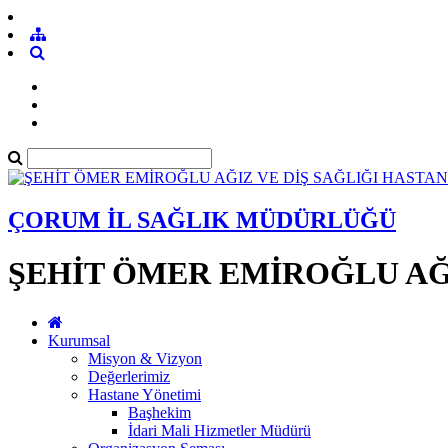
ÇORUM İL SAĞLIK MÜDÜRLÜĞÜ
ŞEHİT ÖMER EMİROĞLU AĞI
Kurumsal
Misyon & Vizyon
Değerlerimiz
Hastane Yönetimi
Başhekim
İdari Mali Hizmetler Müdürü