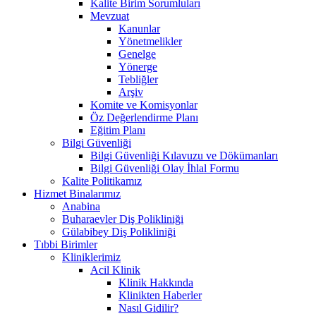
Kalite Birim Sorumluları
Mevzuat
Kanunlar
Yönetmelikler
Genelge
Yönerge
Tebliğler
Arşiv
Komite ve Komisyonlar
Öz Değerlendirme Planı
Eğitim Planı
Bilgi Güvenliği
Bilgi Güvenliği Kılavuzu ve Dökümanları
Bilgi Güvenliği Olay İhlal Formu
Kalite Politikamız
Hizmet Binalarımız
Anabina
Buharaevler Diş Polikliniği
Gülabibey Diş Polikliniği
Tıbbi Birimler
Kliniklerimiz
Acil Klinik
Klinik Hakkında
Klinikten Haberler
Nasıl Gidilir?