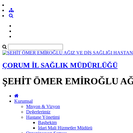
ÇORUM İL SAĞLIK MÜDÜRLÜĞÜ
ŞEHİT ÖMER EMİROĞLU AĞI
Kurumsal
Misyon & Vizyon
Değerlerimiz
Hastane Yönetimi
Başhekim
İdari Mali Hizmetler Müdürü