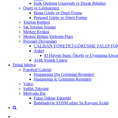
Halk Otobüsü Güzergah ve Durak Bilgileri
Öneri ve Görüşleriniz
Hasta Görüş ve Öneri Formu
Personel Görüş ve Öneri Formu
Telefon Rehberi
Sık Sorulan Sorular
Merkez Krokisi
Merkez Bölüm Yerleşim Planı
Personel Duyuruları
ÇALIŞAN YÖNETİCİ GÖRÜŞME TALEP F
Anket
El Hijyeni İnanç Ölçeği ve Uygulama Envan
Aylık Yemek Listesi
Dijital Medya
Fotoğraf Galerisi
Hastanemiz Dış Görünüm Resimleri
Hastanemiz İç Görünüm Resimleri
Video
Sağlık Takvimi
Medyada Biz
Fidan Dikme Etkinliği
Bangladeş'te ADSM adına Su Kuyusu Açıldı