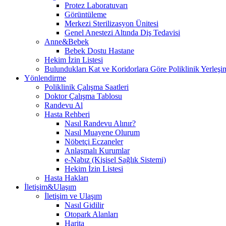
Protez Laboratuvarı
Görüntüleme
Merkezi Sterilizasyon Ünitesi
Genel Anestezi Altında Diş Tedavisi
Anne&Bebek
Bebek Dostu Hastane
Hekim İzin Listesi
Bulundukları Kat ve Koridorlara Göre Poliklinik Yerleşim
Yönlendirme
Poliklinik Çalışma Saatleri
Doktor Çalışma Tablosu
Randevu Al
Hasta Rehberi
Nasıl Randevu Alınır?
Nasıl Muayene Olurum
Nöbetçi Eczaneler
Anlaşmalı Kurumlar
e-Nabız (Kişisel Sağlık Sistemi)
Hekim İzin Listesi
Hasta Hakları
İletişim&Ulaşım
İletişim ve Ulaşım
Nasıl Gidilir
Otopark Alanları
Harita