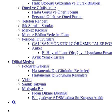
Halk Otobüsü Güzergah ve Durak Bilgileri
Öneri ve Görüşleriniz
Hasta Görüş ve Öneri Formu
Personel Görüş ve Öneri Formu
Telefon Rehberi
Sık Sorulan Sorular
Merkez Krokisi
Merkez Bölüm Yerleşim Planı
Personel Duyuruları
ÇALIŞAN YÖNETİCİ GÖRÜŞME TALEP F
Anket
El Hijyeni İnanç Ölçeği ve Uygulama Envan
Aylık Yemek Listesi
Dijital Medya
Fotoğraf Galerisi
Hastanemiz Dış Görünüm Resimleri
Hastanemiz İç Görünüm Resimleri
Video
Sağlık Takvimi
Medyada Biz
Fidan Dikme Etkinliği
Bangladeş'te ADSM adına Su Kuyusu Açıldı