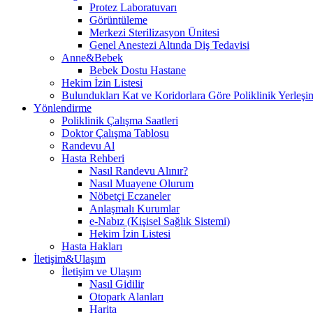
Protez Laboratuvarı
Görüntüleme
Merkezi Sterilizasyon Ünitesi
Genel Anestezi Altında Diş Tedavisi
Anne&Bebek
Bebek Dostu Hastane
Hekim İzin Listesi
Bulundukları Kat ve Koridorlara Göre Poliklinik Yerleşim
Yönlendirme
Poliklinik Çalışma Saatleri
Doktor Çalışma Tablosu
Randevu Al
Hasta Rehberi
Nasıl Randevu Alınır?
Nasıl Muayene Olurum
Nöbetçi Eczaneler
Anlaşmalı Kurumlar
e-Nabız (Kişisel Sağlık Sistemi)
Hekim İzin Listesi
Hasta Hakları
İletişim&Ulaşım
İletişim ve Ulaşım
Nasıl Gidilir
Otopark Alanları
Harita