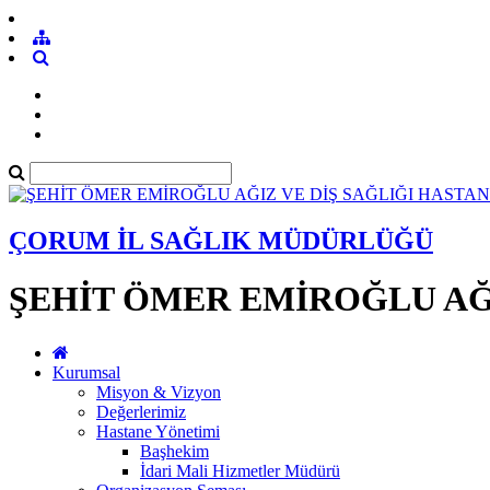
ÇORUM İL SAĞLIK MÜDÜRLÜĞÜ
ŞEHİT ÖMER EMİROĞLU AĞI
Kurumsal
Misyon & Vizyon
Değerlerimiz
Hastane Yönetimi
Başhekim
İdari Mali Hizmetler Müdürü