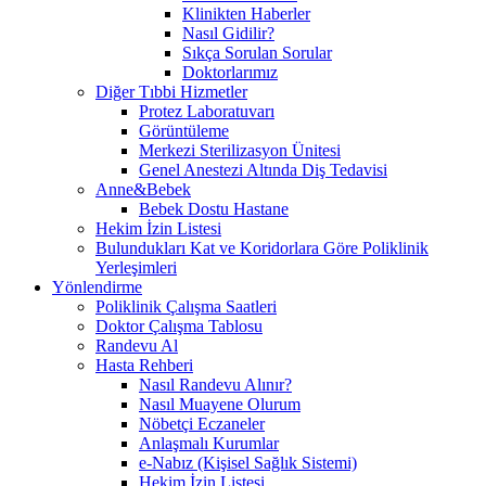
Klinikten Haberler
Nasıl Gidilir?
Sıkça Sorulan Sorular
Doktorlarımız
Diğer Tıbbi Hizmetler
Protez Laboratuvarı
Görüntüleme
Merkezi Sterilizasyon Ünitesi
Genel Anestezi Altında Diş Tedavisi
Anne&Bebek
Bebek Dostu Hastane
Hekim İzin Listesi
Bulundukları Kat ve Koridorlara Göre Poliklinik
Yerleşimleri
Yönlendirme
Poliklinik Çalışma Saatleri
Doktor Çalışma Tablosu
Randevu Al
Hasta Rehberi
Nasıl Randevu Alınır?
Nasıl Muayene Olurum
Nöbetçi Eczaneler
Anlaşmalı Kurumlar
e-Nabız (Kişisel Sağlık Sistemi)
Hekim İzin Listesi