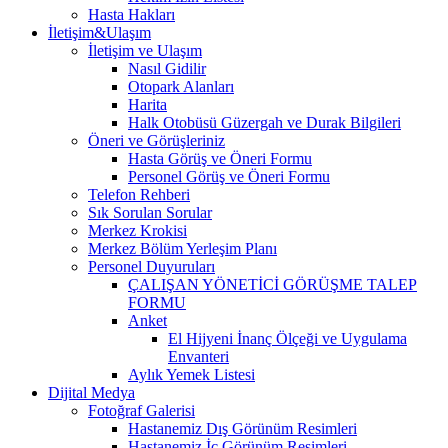
Hasta Hakları
İletişim&Ulaşım
İletişim ve Ulaşım
Nasıl Gidilir
Otopark Alanları
Harita
Halk Otobüsü Güzergah ve Durak Bilgileri
Öneri ve Görüşleriniz
Hasta Görüş ve Öneri Formu
Personel Görüş ve Öneri Formu
Telefon Rehberi
Sık Sorulan Sorular
Merkez Krokisi
Merkez Bölüm Yerleşim Planı
Personel Duyuruları
ÇALIŞAN YÖNETİCİ GÖRÜŞME TALEP
FORMU
Anket
El Hijyeni İnanç Ölçeği ve Uygulama
Envanteri
Aylık Yemek Listesi
Dijital Medya
Fotoğraf Galerisi
Hastanemiz Dış Görünüm Resimleri
Hastanemiz İç Görünüm Resimleri