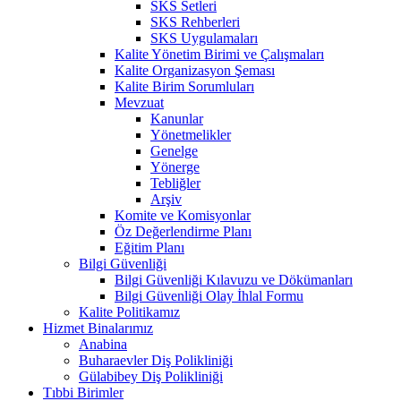
SKS Setleri
SKS Rehberleri
SKS Uygulamaları
Kalite Yönetim Birimi ve Çalışmaları
Kalite Organizasyon Şeması
Kalite Birim Sorumluları
Mevzuat
Kanunlar
Yönetmelikler
Genelge
Yönerge
Tebliğler
Arşiv
Komite ve Komisyonlar
Öz Değerlendirme Planı
Eğitim Planı
Bilgi Güvenliği
Bilgi Güvenliği Kılavuzu ve Dökümanları
Bilgi Güvenliği Olay İhlal Formu
Kalite Politikamız
Hizmet Binalarımız
Anabina
Buharaevler Diş Polikliniği
Gülabibey Diş Polikliniği
Tıbbi Birimler