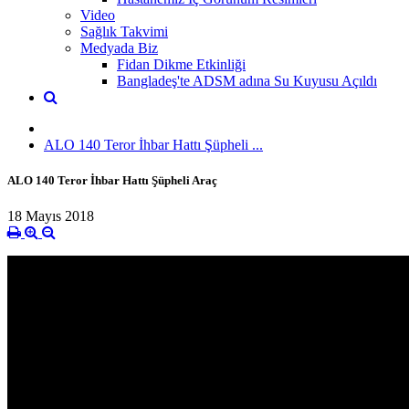
Video
Sağlık Takvimi
Medyada Biz
Fidan Dikme Etkinliği
Bangladeş'te ADSM adına Su Kuyusu Açıldı
ALO 140 Teror İhbar Hattı Şüpheli ...
ALO 140 Teror İhbar Hattı Şüpheli Araç
18 Mayıs 2018